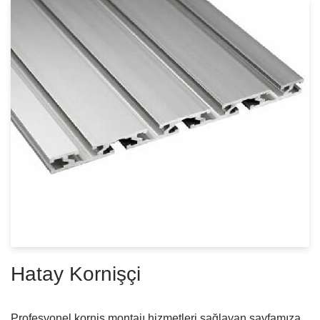
Hatay Kornişçi
Profesyonel korniş montajı hizmetleri sağlayan sayfamıza