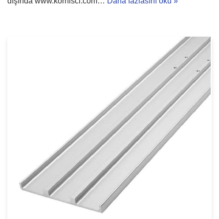
dışında www.kornisci.com…
Daha fazlasını oku »