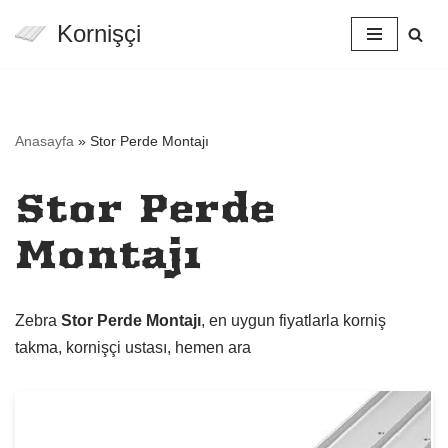
Kornişçi
İçeriğe
geç
Anasayfa
»
Stor Perde Montajı
Stor Perde
Montajı
Zebra
Stor Perde Montajı
, en uygun fiyatlarla korniş
takma, kornişçi ustası, hemen ara