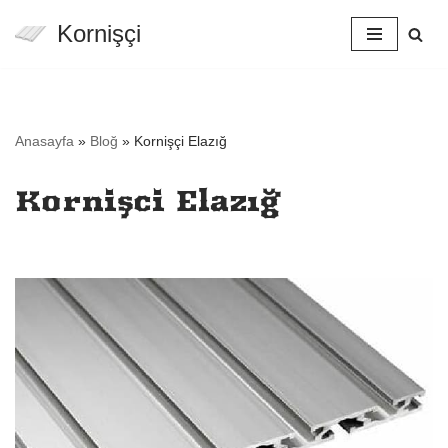
Kornişçi
İçeriğe
geç
Anasayfa
»
Bloğ
»
Kornişçi Elazığ
Kornişçi Elazığ