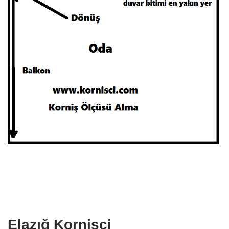
Elazığ Kornişçi