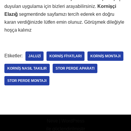
duyulan uygulama için bizleri arayabilirsiniz.
Kornişçi
Elazığ
segmentinde sayfamızı tercih ederek en doğru
kararı verdiğinizde lütfen emin olunuz. Görüşmek dileğiyle
hoşça kalınız
Etiketler:
JALUZI
KORNIŞ FIYATLARI
KORNIŞ MONTAJI
KORNIŞ NASIL TAKILIR
STOR PERDE APARATI
STOR PERDE MONTAJI
Neve
|
WordPress
ile güçlendirilmiştir