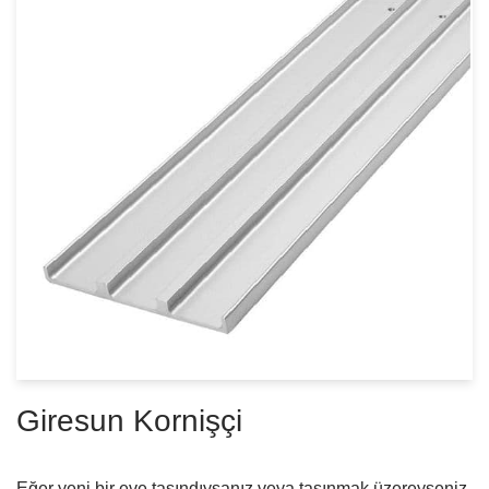
Giresun Kornişçi
Eğer yeni bir eve taşındıysanız veya taşınmak üzereyseniz