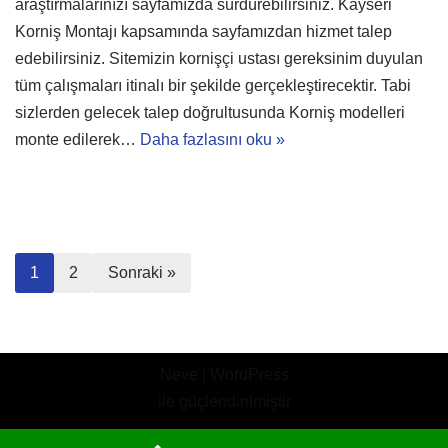
araştırmalarınızı sayfamızda sürdürebilirsiniz. Kayseri
Korniş Montajı kapsamında sayfamızdan hizmet talep
edebilirsiniz. Sitemizin kornişçi ustası gereksinim duyulan
tüm çalışmaları itinalı bir şekilde gerçekleştirecektir. Tabi
sizlerden gelecek talep doğrultusunda Korniş modelleri
monte edilerek…
Daha fazlasını oku »
1
2
Sonraki »
Neve
|
WordPress
ile güçlendirilmiştir
Bloğ
İletişim
Korniş Modelleri
Korniş Ustaları