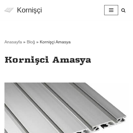
Kornişçi
İçeriğe
geç
Anasayfa
»
Bloğ
»
Kornişçi Amasya
Kornişçi Amasya