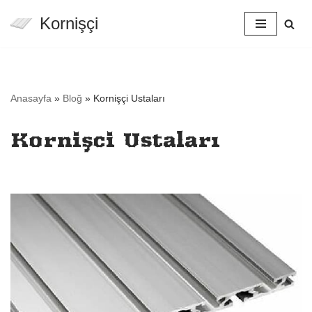
Kornişçi
İçeriğe
geç
Anasayfa
»
Bloğ
»
Kornişçi Ustaları
Kornişçi Ustaları