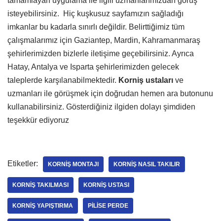
tamamlayan uygulama ile ilgili uzmanlarımızdan görüş
isteyebilirsiniz. Hiç kuşkusuz sayfamızın sağladığı
imkanlar bu kadarla sınırlı değildir. Belirttiğimiz tüm
çalışmalarımız için Gaziantep, Mardin, Kahramanmaraş
şehirlerimizden bizlerle iletişime geçebilirsiniz. Ayrıca
Hatay, Antalya ve Isparta şehirlerimizden gelecek
taleplerde karşılanabilmektedir.
Korniş ustaları
ve
uzmanları ile görüşmek için doğrudan hemen ara butonunu
kullanabilirsiniz. Gösterdiğiniz ilgiden dolayı şimdiden
teşekkür ediyoruz
Etiketler:
KORNIŞ MONTAJI
KORNIŞ NASIL TAKILIR
KORNIŞ TAKILMASI
KORNIŞ USTASI
KORNIŞ YAPIŞTIRMA
PILISE PERDE