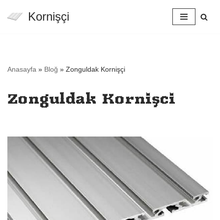
Kornişçi
İçeriğe
geç
Anasayfa
»
Bloğ
»
Zonguldak Kornişçi
Zonguldak Kornişçi