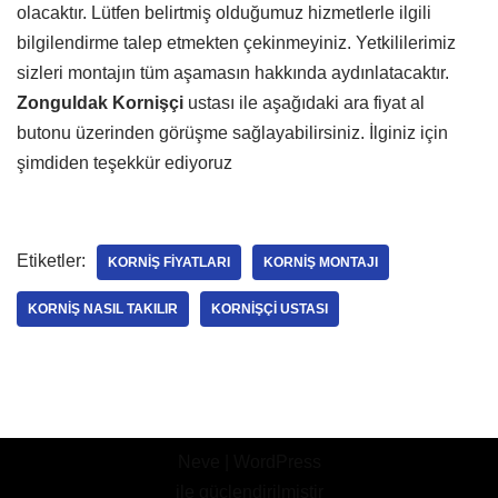
olacaktır. Lütfen belirtmiş olduğumuz hizmetlerle ilgili
bilgilendirme talep etmekten çekinmeyiniz. Yetkililerimiz
sizleri montajın tüm aşamasın hakkında aydınlatacaktır.
Zonguldak Kornişçi
ustası ile aşağıdaki ara fiyat al
butonu üzerinden görüşme sağlayabilirsiniz. İlginiz için
şimdiden teşekkür ediyoruz
Etiketler:
KORNIŞ FIYATLARI
KORNIŞ MONTAJI
KORNIŞ NASIL TAKILIR
KORNIŞÇI USTASI
Neve
|
WordPress
ile güçlendirilmiştir