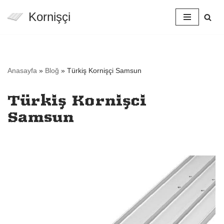
Kornişçi
İçeriğe
geç
Anasayfa
»
Bloğ
»
Türkiş Kornişçi Samsun
Türkiş Kornişçi
Samsun