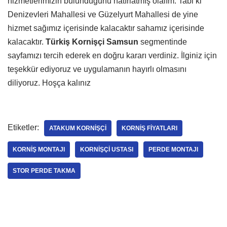
hizmetlerimizin bulunduğunu hatırlatmış olalım. Tabi ki
Denizevleri Mahallesi ve Güzelyurt Mahallesi de yine
hizmet sağımız içerisinde kalacaktır sahamız içerisinde
kalacaktır.
Türkiş Kornişçi Samsun
segmentinde
sayfamızı tercih ederek en doğru kararı verdiniz. İlginiz için
teşekkür ediyoruz ve uygulamanın hayırlı olmasını
diliyoruz. Hoşça kalınız
Etiketler:
ATAKUM KORNIŞÇI
KORNIŞ FIYATLARI
KORNIŞ MONTAJI
KORNIŞÇI USTASI
PERDE MONTAJI
STOR PERDE TAKMA