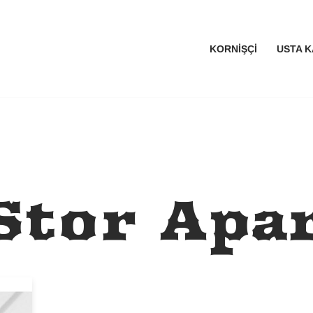
KORNIŞÇI
USTA K
Stor Apar