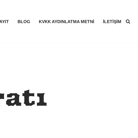
AYIT
BLOG
KVKK AYDINLATMA METNI
İLETIŞIM
atı