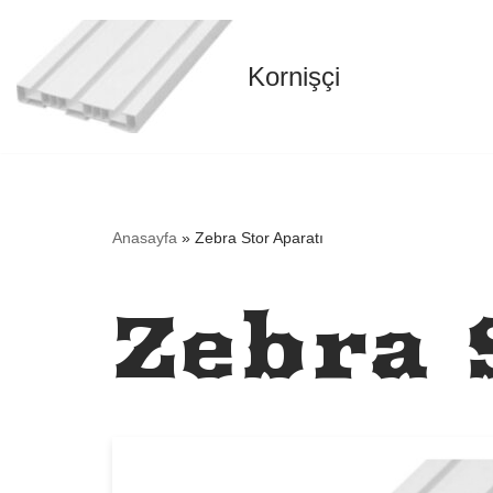
İçeriğe
Kornişçi
geç
Anasayfa
»
Zebra Stor Aparatı
Zebra 