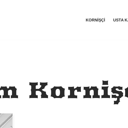
KORNIŞÇI
USTA K
ım Korniş