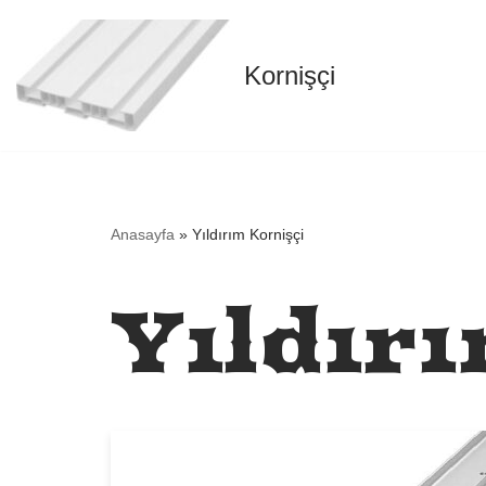
İçeriğe
Kornişçi
geç
Anasayfa
»
Yıldırım Kornişçi
Yıldır