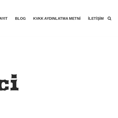
AYIT
BLOG
KVKK AYDINLATMA METNI
İLETIŞIM
çi