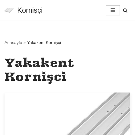
Kornişçi
İçeriğe
geç
Anasayfa
»
Yakakent Kornişçi
Yakakent
Kornişçi