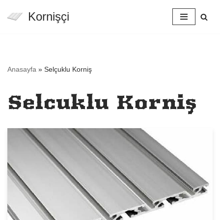
Kornişçi
İçeriğe
geç
Anasayfa
»
Selçuklu Korniş
Selçuklu Korniş