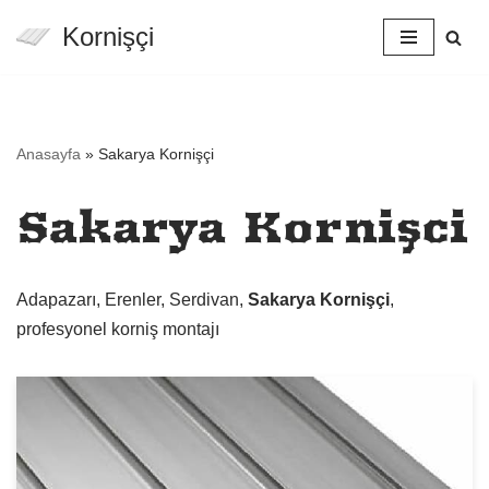
Kornişçi
İçeriğe
geç
Anasayfa
»
Sakarya Kornişçi
Sakarya Kornişçi
Adapazarı, Erenler, Serdivan,
Sakarya Kornişçi
,
profesyonel korniş montajı