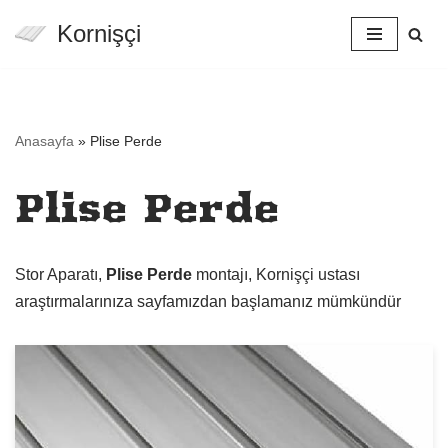
Kornişçi
İçeriğe
geç
Anasayfa
»
Plise Perde
Plise Perde
Stor Aparatı,
Plise Perde
montajı, Kornişçi ustası
araştırmalarınıza sayfamızdan başlamanız mümkündür