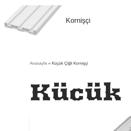
İçeriğe
Kornişçi
geç
Anasayfa
»
Küçük Çiğli Kornişçi
Küçük 