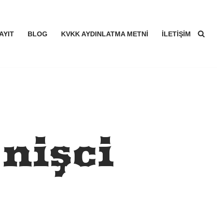
AYIT
BLOG
KVKK AYDINLATMA METNI
İLETIŞIM
nişçi