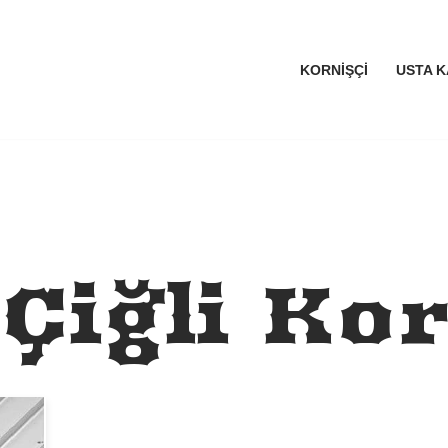
KORNIŞÇI
USTA K
Çiğli Kor