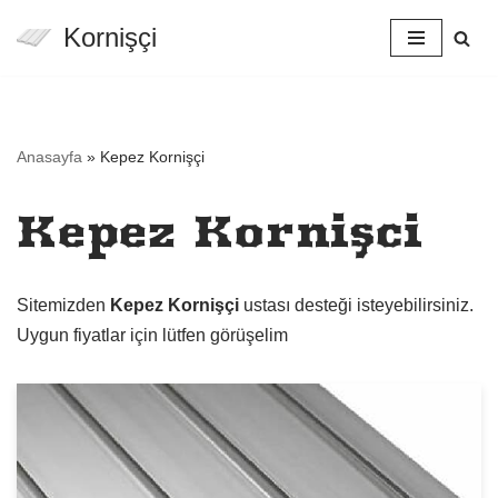
Kornişçi
İçeriğe
geç
Anasayfa
»
Kepez Kornişçi
Kepez Kornişçi
Sitemizden
Kepez Kornişçi
ustası desteği isteyebilirsiniz.
Uygun fiyatlar için lütfen görüşelim