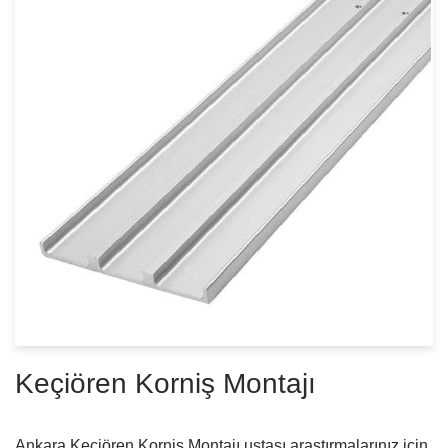
Keçiören Korniş Montajı
Ankara Keçiören Korniş Montajı ustası araştırmalarınız için