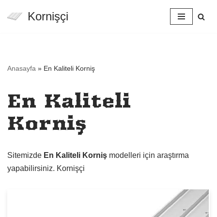
Kornişçi
İçeriğe
geç
Anasayfa
»
En Kaliteli Korniş
En Kaliteli
Korniş
Sitemizde
En Kaliteli Korniş
modelleri için araştırma
yapabilirsiniz. Kornişçi