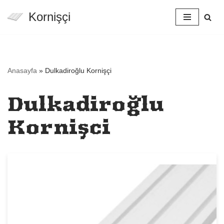
Kornişçi
İçeriğe
geç
Anasayfa
»
Dulkadiroğlu Kornişçi
Dulkadiroğlu
Kornişçi