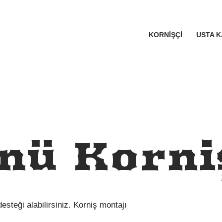
KORNIŞÇI
USTA K
nü Korni
esteği alabilirsiniz. Korniş montajı