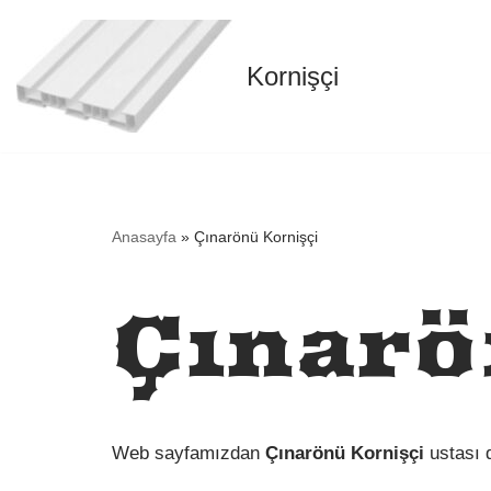
İçeriğe
Kornişçi
geç
Anasayfa
»
Çınarönü Kornişçi
Çınarö
Web sayfamızdan
Çınarönü Kornişçi
ustası d