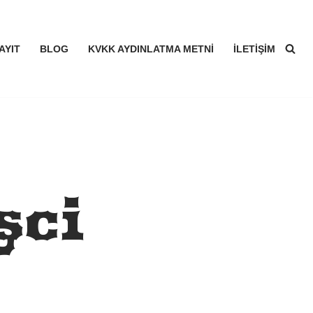
AYIT
BLOG
KVKK AYDINLATMA METNI
İLETIŞIM
şçi