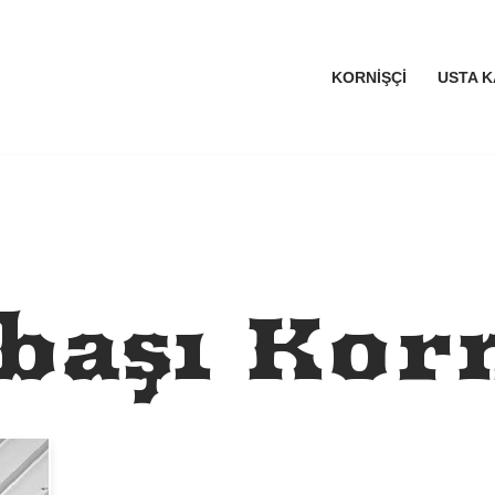
KORNIŞÇI
USTA K
başı Korn