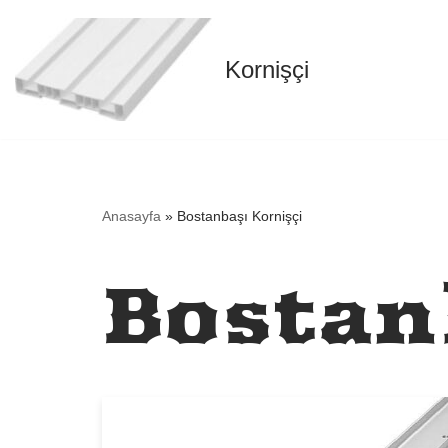
İçeriğe
Kornişçi
geç
Anasayfa
»
Bostanbaşı Kornişçi
Bostan