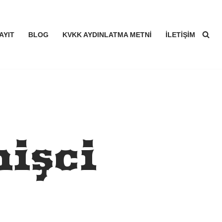
AYIT
BLOG
KVKK AYDINLATMA METNI
İLETIŞIM
işçi