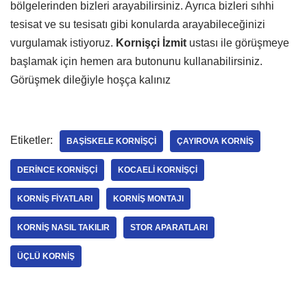
bölgelerinden bizleri arayabilirsiniz. Ayrıca bizleri sıhhi
tesisat ve su tesisatı gibi konularda arayabileceğinizi
vurgulamak istiyoruz.
Kornişçi İzmit
ustası ile görüşmeye
başlamak için hemen ara butonunu kullanabilirsiniz.
Görüşmek dileğiyle hoşça kalınız
Etiketler:
BAŞISKELE KORNIŞÇI
ÇAYIROVA KORNIŞ
DERINCE KORNIŞÇI
KOCAELI KORNIŞÇI
KORNIŞ FIYATLARI
KORNIŞ MONTAJI
KORNIŞ NASIL TAKILIR
STOR APARATLARI
ÜÇLÜ KORNIŞ