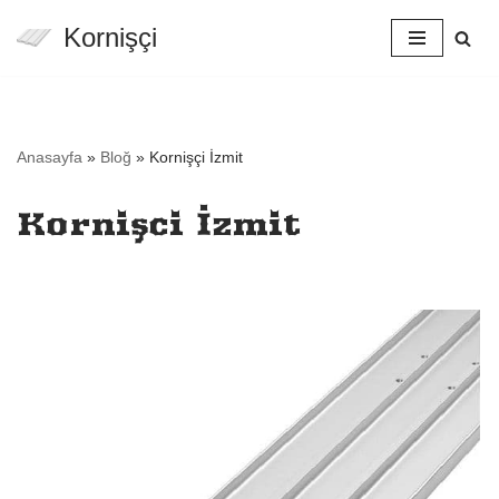
Kornişçi
İçeriğe
geç
Anasayfa
»
Bloğ
»
Kornişçi İzmit
Kornişçi İzmit